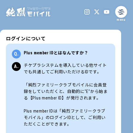
menu
ログインについて
Plus member IDとはなんですか？
チケプラシステムを導入している他サイト
でも共通してご利用いただけるIDです。
「純烈ファミリークラブモバイルに会員登
録をしていただくと、自動的に"E"から始ま
る【Plus member ID】が発行されます。
Plus member IDは「純烈ファミリークラブ
モバイル」のログインIDとして、ご利用い
ただくことができます。