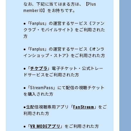
なお、下記に当てはまる方は、【Plus
member ID】をお持ちです。
●「Fanplus」の運営するサービス《ファン
クラブ・モバイルサイト》をご利用された
方
●「Fanplus」の運営するサービス《オンラ
インショップ・ストア》をご利用された方
●「
チケプラ
」電子チケット・公式トレー
ドサービスをご利用された方
●「StreamPass」にて配信の視聴チケット
を購入された方
●生配信視聴専用アプリ「
FanStream
」をご
利用された方
●「
VR MODEアプリ
」をご利用された方