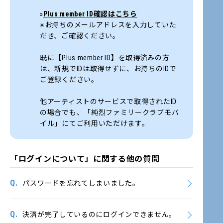
»
Plus member ID確認はこちら
※お持ちのメールアドレスを入力していた
だき、ご確認ください。
既に【Plus member ID】を取得済みの方
は、新規でIDは取得せずに、お持ちのIDで
ご登録ください。
他アーティストのサービスで取得されたID
の場合でも、「純烈ファミリークラブモバ
イル」にてご利用いただけます。
「ログインについて」に関する他の質問
Q.
パスワードを忘れてしまいました。
Q.
決済が完了しているのにログインできません。