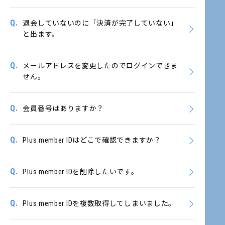
Q.
退会していないのに「決済が完了していない」
と出ます。
Q.
メールアドレスを変更したのでログインできま
せん。
Q.
会員番号はありますか？
Q.
Plus member IDはどこで確認できますか？
Q.
Plus member IDを削除したいです。
Q.
Plus member IDを複数取得してしまいました。