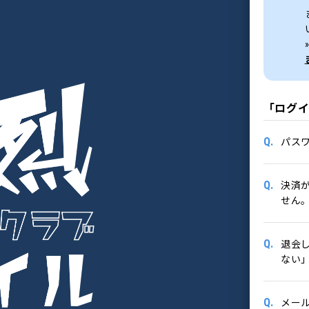
「ログ
Q.
パス
Q.
決済
せん
Q.
退会
ない
Q.
メー