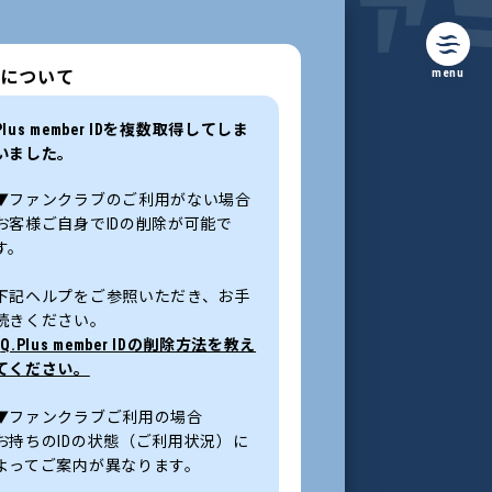
menu
ンについて
Plus member IDを複数取得してしま
いました。
▼ファンクラブのご利用がない場合
お客様ご自身でIDの削除が可能で
す。
下記ヘルプをご参照いただき、お手
続きください。
»
Q.Plus member IDの削除方法を教え
てください。
▼ファンクラブご利用の場合
お持ちのIDの状態（ご利用状況）に
よってご案内が異なります。