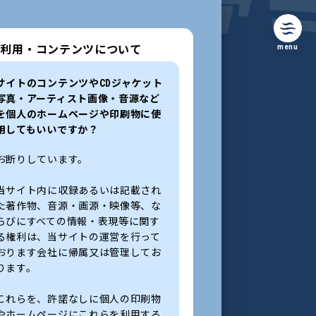
menu
の利用・コンテンツについて
サイトのコンテンツやCDジャケット
写真・アーティスト画像・音源など
を個人のホームページや印刷物に使
用してもいいですか？
お断りしています。
当サイト内に収録あるいは記載され
た著作物、音源・画源・映像等、な
らびにすべての情報・表現等に関す
る権利は、当サイトの運営を行って
おります会社に帰属又は管理してお
ります。
これらを、許諾なしに個人の印刷物
やホームページにこれらを利用する