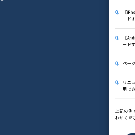
Q.
【iP
ード
Q.
【An
ード
Q.
ペー
Q.
リニ
用で
上記の例
わせくだ