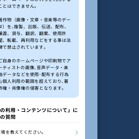
ことはできません。
著作物（画像・文章・音楽等のデー
タ）を､複製、出版、伝送、配布、
譲渡、貸与、翻訳、翻案、使用許
諾、転載、再利用などをする事は法
律で禁止されています｡
ご自身のホームページや印刷物でア
ーティストの画像､音声データ・楽
曲データなどを使用･配布する行為
も個人利用の範囲を超えており､著
作権・肖像権の侵害となります｡
トの利用・コンテンツについて」に
他の質問
環境を教えてください。