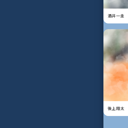
酒井一圭
後上翔太