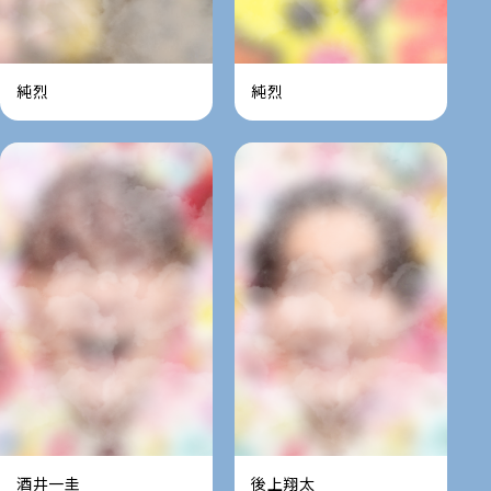
純烈
純烈
酒井一圭
後上翔太