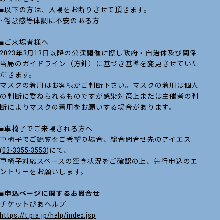
■以下の方は、入場をお断りさせて頂きます。
･倦怠感等体調に不安のある方
■ご来場者様へ
2023年3月13日以降の公演開催に際し政府・自治体及び関係
当局のガイドライン（方針）に基づき基準を変更させていた
だきます。
マスクの着用はお客様がご判断下さい。マスクの着用は個人
の判断に委ねられるものですが感染対策上または主催者の判
断によりマスクの着用をお願いする場合があります。
■車椅子でご来場される方へ
車椅子でご観覧をご希望の場合、総合問合せ先のアイエス
(
03-3355-3553
)にて、
車椅子対応スペースの空き状況をご確認の上、先行申込のエ
ントリーをお願いします。
■申込ページに関するお問合せ
チケットぴあヘルプ
https://t.pia.jp/help/index.jsp