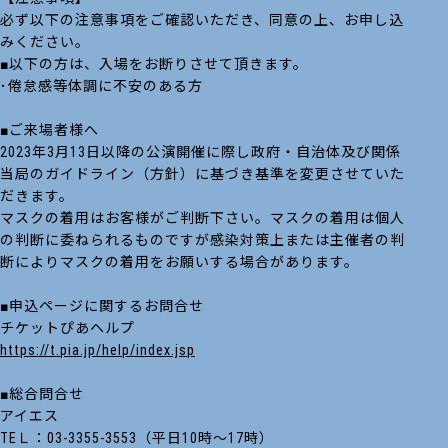
必ず以下の注意事項をご確認いただき、同意の上、お申し込
みください。
■以下の方は、入場をお断りさせて頂きます。
･倦怠感等体調に不安のある方
■ご来場者様へ
2023年3月13日以降の公演開催に際し政府・自治体及び関係
当局のガイドライン（方針）に基づき基準を変更させていた
だきます。
マスクの着用はお客様がご判断下さい。マスクの着用は個人
の判断に委ねられるものですが感染対策上または主催者の判
断によりマスクの着用をお願いする場合があります。
■申込ページに関するお問合せ
チケットぴあヘルプ
https://t.pia.jp/help/index.jsp
■総合問合せ
アイエス
TEＬ：03-3355-3553（平日10時～17時）