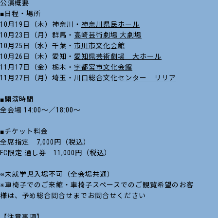
公演概要
■日程・場所
10月19日（木）神奈川・
神奈川県民ホール
10月23日（月）群馬・
高崎芸術劇場 大劇場
10月25日（水）千葉・
市川市文化会館
10月26日（木）愛知・
愛知県芸術劇場 大ホール
11月17日（金）栃木・
宇都宮市文化会館
11月27日（月）埼玉・
川口総合文化センター リリア
■開演時間
全会場 14:00～／18:00～
■チケット料金
全席指定 7,000円（税込）
FC限定 通し券 11,000円（税込）
※未就学児入場不可（全会場共通）
※車椅子でのご来館・車椅子スペースでのご観覧希望のお客
様は、予め総合問合せまでお問合せください
【注意事項】