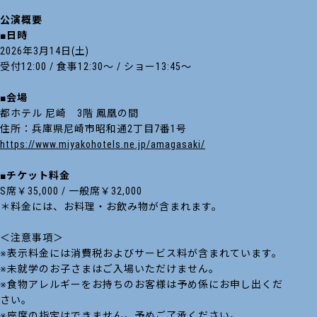
公演概要
■日時
2026年3月14日(土)
受付12:00 / 食事12:30～ / ショー13:45～
■会場
都ホテル 尼崎 3階 鳳凰の間
住所：兵庫県尼崎市昭和通2丁目7番1号
https://www.miyakohotels.ne.jp/amagasaki/
■チケット料金
S席￥35,000 / 一般席￥32,000
＊料金には、お料理・お飲み物が含まれます。
＜注意事項＞
※表示料金には消費税およびサービス料が含まれています。
※未就学のお子さまはご入場いただけません。
※食物アレルギーをお持ちのお客様は予め係にお申し出くだ
さい。
※座席の指定はできません。予めご了承ください。