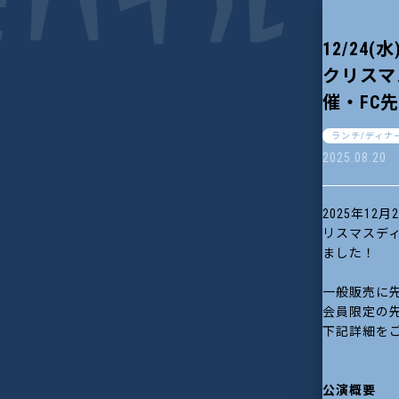
12/24
クリスマ
催・FC
ランチ/ディナ
2025.08.20
2025年1
リスマスディ
ました！
一般販売に
会員限定の
下記詳細を
公演概要