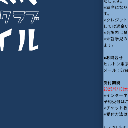
たします。
※満席にな
す。
※クレジッ
しては返金
※会場内は
※未就学児
ます。
■お問合せ
ヒルトン東
メール：
Eve
受付期間
2025/9/10(水
※インターネ
予約受付はご
※チケット枚
※受付方法
※ここから先は