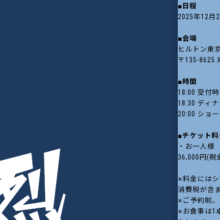
■日程
2025年12月2
■会場
ヒルトン東
〒135-862
■時間
18:00 受付
18:30 ディ
20:00 ショ
■チケット料
・お一人様
36,000円
※料金には
消費税が含
※ご予約制
※お食事は1