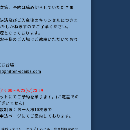
り次第、予約は締め切らせていただきま
ト決済及びご入金後のキャンセルにつきま
いたしかねますのでご了承ください。
禁煙となっております。
のお子様のご入場はご遠慮いただいており
京お台場
nt@hilton-odaiba.com
)10:00～9/23(火)23:59
ットにてご予約を承ります。(お電話での
ざいません)
数制限：お一人様10枚まで
は申込ページにてご案内しております。
「純烈ファミリークラブモバイル」会員様限定のペ