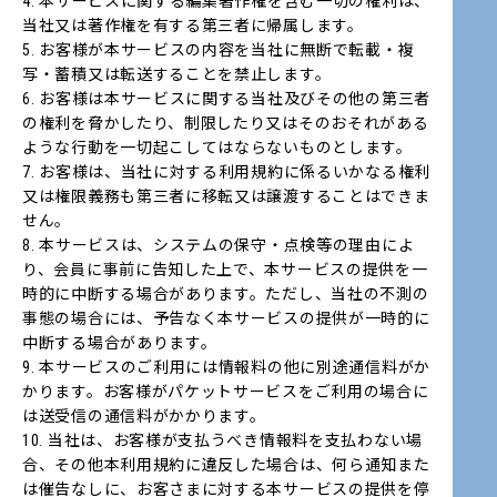
4. 本サービスに関する編集著作権を含む一切の権利は、
当社又は著作権を有する第三者に帰属します。
5. お客様が本サービスの内容を当社に無断で転載・複
写・蓄積又は転送することを禁止します。
6. お客様は本サービスに関する当社及びその他の第三者
の権利を脅かしたり、制限したり又はそのおそれがある
ような行動を一切起こしてはならないものとします。
7. お客様は、当社に対する利用規約に係るいかなる権利
又は権限義務も第三者に移転又は譲渡することはできま
せん。
8. 本サービスは、システムの保守・点検等の理由によ
り、会員に事前に告知した上で、本サービスの提供を一
時的に中断する場合があります。ただし、当社の不測の
事態の場合には、予告なく本サービスの提供が一時的に
中断する場合があります。
9. 本サービスのご利用には情報料の他に別途通信料がか
かります。お客様がパケットサービスをご利用の場合に
は送受信の通信料がかかります。
10. 当社は、お客様が支払うべき情報料を支払わない場
合、その他本利用規約に違反した場合は、何ら通知また
は催告なしに、お客さまに対する本サービスの提供を停