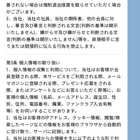
善されない場合は強制退会措置を取らせていただく場合
がございます。
3．当社、当社の社員、当社の関係者、他の会員に対
し、暴言及び暴言と判断される文言(判断の基準は開示
いたしません)、嫌がらせ及び嫌がらせと判断される文
言(判断の基準は開示いたしません)等を、直接相手に言
うまたは間接的に伝える行為を禁止します。
第5条 個人情報の取り扱い
1．個人情報の収集と利用について、当社はお客様が会
員登録される際、本サービスをご利用される際、メール
マガジンに登録される際、プレゼント応募をされる
際、またはアンケートなどにお答えいただく際等に、お
客様の個人情報（名前、メールアドレス、誕生日、性
別、住所、電話番号、職業、ファンクラブ入会有無
等）をお伺いすることがあります。
2．当社はお客様のIPアドレス、クッキー情報、閲覧/検
索したページなどの情報をお客様のブラウザから自動的
に受け取り、サーバに記録します。
3．当社はお客様からの情報を主に以下のような形で利