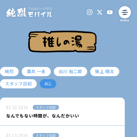
menu
純烈
酒井 一圭
白川 裕二郎
後上 翔太
スタッフ日記
ALL
03.20
2026
スタッフ日記
なんでもない時間が、なんだかいい
03.13
2026
スタッフ日記