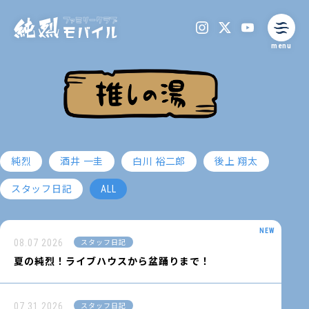
menu
純烈
酒井 一圭
白川 裕二郎
後上 翔太
スタッフ日記
ALL
08.07
2026
スタッフ日記
夏の純烈！ライブハウスから盆踊りまで！
07.31
2026
スタッフ日記